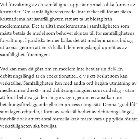
Vid förvaltning av en samfällighet uppstår normalt olika former av
kostnader. Om samfällighetens medel inte räcker till för att täcka
kostnaderna har samfälligheten rätt att ta ut bidrag från
medlemmarna. Det är alltså medlemmarna i samfälligheten som
måste betala de medel som behöver skjutas till för samfällighetens
förvaltning. I juridiska termer kallas det att medlemmarnas bidrag
uttaxeras genom att en så kallad debiteringslängd upprättas av
samfällighetsföreningen.
Vad kan man då göra om en medlem inte betalar sin del? En
debiteringslängd är en exekutionstitel, d v s ett beslut som kan
verkställas. Samfälligheten kan med andra ord begära utmätning av
medlemmen direkt - med debiteringslängden som underlag - utan
att först behöva gå den längre vägen genom en ansökan om
betalningsföreläggande eller en process i tingsrätt. Denna ”gräddfil”
som lagen erbjuder, i form av verkställbarhet av debiteringslängd,
innebär dock att ett antal formella krav måste vara uppfyllda för att
verkställigheten ska beviljas.