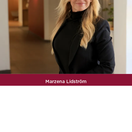
Marzena Lidström
Advokat / Senior Associate
08-400 251 03
ml@engstromhellman.se