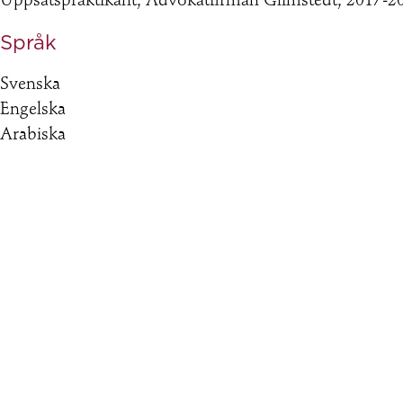
Uppsatspraktikant, Advokatfirman Glimstedt, 2017-2
Språk
Svenska
Engelska
Arabiska
Kontaktinformation
031-757 99 12
amar.omeirat@engstromhellman.se
Huvudsakliga verksamhetsområden
Civilprocess