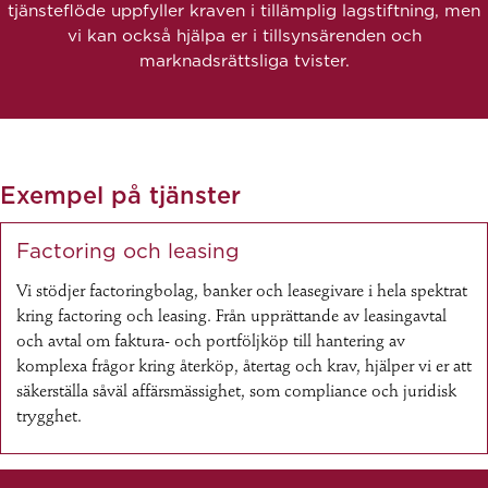
tjänsteflöde uppfyller kraven i tillämplig lagstiftning, men
vi kan också hjälpa er i tillsynsärenden och
marknadsrättsliga tvister.
Exempel på tjänster
Factoring och leasing
Vi stödjer factoringbolag, banker och leasegivare i hela spektrat
kring factoring och leasing. Från upprättande av leasingavtal
och avtal om faktura- och portföljköp till hantering av
komplexa frågor kring återköp, återtag och krav, hjälper vi er att
säkerställa såväl affärsmässighet, som compliance och juridisk
trygghet.