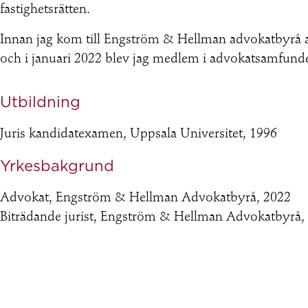
fastighetsrätten.
Innan jag kom till Engström & Hellman advokatbyrå a
och i januari 2022 blev jag medlem i advokatsamfunde
Utbildning
Juris kandidatexamen, Uppsala Universitet, 1996
Yrkesbakgrund
Advokat, Engström & Hellman Advokatbyrå, 2022
Biträdande jurist, Engström & Hellman Advokatbyrå,
Fastighetsjurist, Fastighetsägarna Stockholm 1999 – 2
Tingsnotarie, Umeå tingsrätt, 1997 – 1999
Notarie, Kronofogden i Umeå, februari 1997
Övrigt