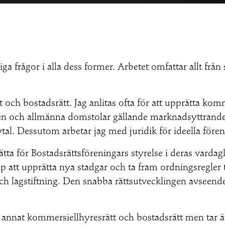
ga frågor i alla dess former. Arbetet omfattar allt från
och bostadsrätt. Jag anlitas ofta för att upprätta kom
en och allmänna domstolar gällande marknadsyttrande 
l. Dessutom arbetar jag med juridik för ideella fören
lätta för Bostadsrättsföreningars styrelse i deras varda
älp att upprätta nya stadgar och ta fram ordningsregler 
 och lagstiftning. Den snabba rättsutvecklingen avseen
 annat kommersiellhyresrätt och bostadsrätt men tar ä