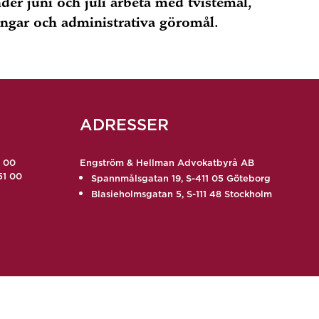
er juni och juli arbeta med tvistemål,
ingar och administrativa göromål.
ADRESSER
9 00
Engström & Hellman Advokatbyrå AB
51 00
Spannmålsgatan 19, S-411 05 Göteborg
Blasieholmsgatan 5, S-111 48 Stockholm