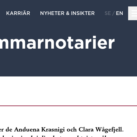
KARRIÄR
NYHETER & INSIKTER
SE
EN
mmarnotarier
er de Anduena Krasnigi och Clara Wågefjell.