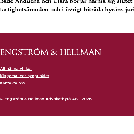
Både Anduena och Clara börjar närma sig slutet 
fastighetsärenden och i övrigt biträda byråns ju
Allmänna villkor
Klagomål och synpunkter
Kontakta oss
© Engström & Hellman Advokatbyrå AB - 2026