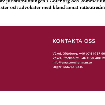
av juristutbildningen i Göteborg och kommer und
rister och advokater med bland annat rättsutredn
KONTAKTA OSS
Växel, Göteborg: +46 (0)31-757 9
Växel, Stockholm: +46 (0)8-400 2
info@engstromhellman.se
Orgnr: 556763-8415