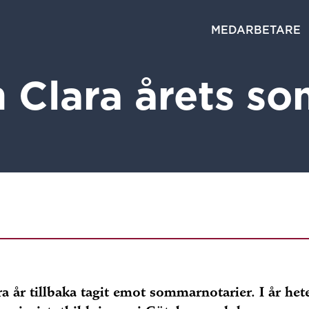
MEDARBETARE
 Clara årets so
år tillbaka tagit emot sommarnotarier. I år het