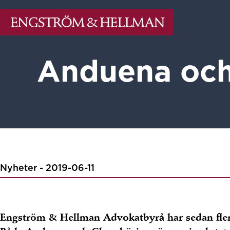
Anduena och
Nyheter - 2019-06-11
Engström & Hellman Advokatbyrå har sedan flera 