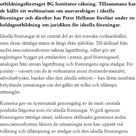
utbildningsföretaget BG Institutes räkning. Tillsammans har
de hållit ett webinarium om ansvarsfrågor i ideella
föreningar och därefter har Peter Hellman föreläst under en
heldagsutbildning om juridiken för ideella föreningar.
Ideella föreningar är en central del av det svenska civilsamhället,
men deras rättsliga status är långt ifrån självklar. Till skillnad från
andra associationsformer saknas lagstiftning, vilket gör att
regleringen bygger på uttalanden i praxis, god föreningssed,
analogier från annan lagstiftning och föreningens egna stadgar. För
jurister – oavsett om de är verksamma inom domstolsväsendet,
advokatbyråer, banker eller den ideella sektorn – kan detta innebära
betydande utmaningar när det gäller att tolka och tillämpa
rättsregler.
Kurserna gav en systematisk genomgång av de mest centrala
juridiska frågorna som rör ideella föreningar. Vi gick igenom
föreningens rättsliga särart, inklusive skillnader gentemot andra
associationsformer liksom de utmaningar som kan uppstå vid
tolkning och tillämpning av stadgar och den ideella föreningens