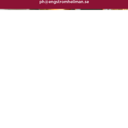
ph@engstromhellman.se
Fredrik Engström
Advokat / Managing Partner