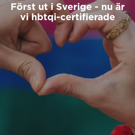
Först ut i Sverige - nu är
vi hbtqi-certifierade