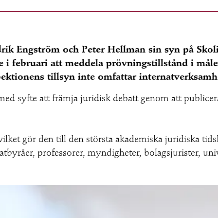
edrik Engström och Peter Hellman sin syn på Skol
i februari att meddela prövningstillstånd i målet
ektionens tillsyn inte omfattar internatverksamh
 med syfte att främja juridisk debatt genom att publice
ket gör den till den största akademiska juridiska tids
atbyråer, professorer, myndigheter, bolagsjurister, univ